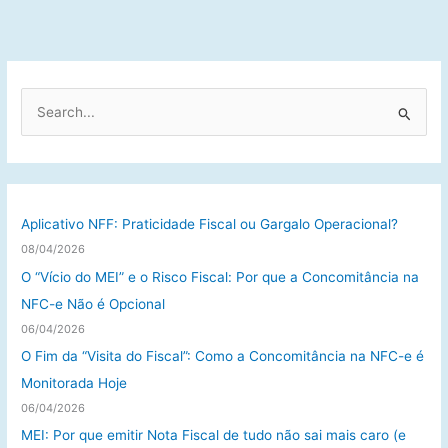
P
e
s
q
u
Aplicativo NFF: Praticidade Fiscal ou Gargalo Operacional?
i
08/04/2026
s
O “Vício do MEI” e o Risco Fiscal: Por que a Concomitância na
a
NFC-e Não é Opcional
r
06/04/2026
p
O Fim da “Visita do Fiscal”: Como a Concomitância na NFC-e é
o
Monitorada Hoje
r
06/04/2026
:
MEI: Por que emitir Nota Fiscal de tudo não sai mais caro (e