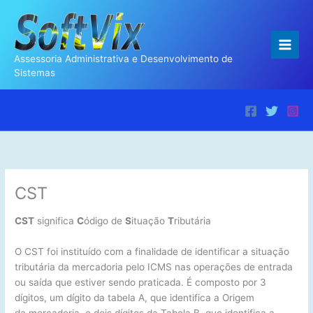
Ir
para
o
conteúdo
Assessoria Administrativa e Desenvolvimento de
Sistemas
CST
CST
significa
C
ódigo de
S
ituação
T
ributária
O CST foi instituído com a finalidade de identificar a situação
tributária da mercadoria pelo ICMS nas operações de entrada
ou saída que estiver sendo praticada. É composto por 3
dígitos, um dígito da tabela A, que identifica a Origem
da mercadoria, e dois dígitos da Tabela B, que identifica a