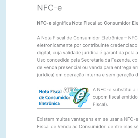
NFC-e
NFC-e
significa
N
ota
F
iscal ao
C
onsumidor
E
l
A Nota Fiscal de Consumidor Eletrônica – NF
eletronicamente por contribuinte credenciado
digital, cuja validade jurídica é garantida pela
Uso concedida pela Secretaria da Fazenda, co
de venda presencial ou venda para entrega em 
jurídica) em operação interna e sem geração d
A NFC-e substitui a 
cupom fiscal emitid
Fiscal).
Existem muitas vantagens em se usar a NFC-e
Fiscal de Venda ao Consumidor, dentre elas s