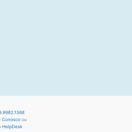
9.9982.1368
e Conosco
ou
o
HelpDesk