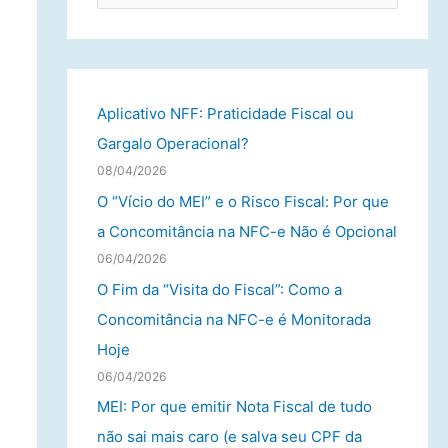
e
s
q
u
Aplicativo NFF: Praticidade Fiscal ou
i
Gargalo Operacional?
s
08/04/2026
a
O “Vício do MEI” e o Risco Fiscal: Por que
r
a Concomitância na NFC-e Não é Opcional
p
06/04/2026
o
O Fim da “Visita do Fiscal”: Como a
r
Concomitância na NFC-e é Monitorada
:
Hoje
06/04/2026
MEI: Por que emitir Nota Fiscal de tudo
não sai mais caro (e salva seu CPF da