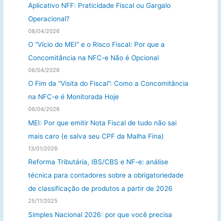
s
Aplicativo NFF: Praticidade Fiscal ou Gargalo
a
Operacional?
r
08/04/2026
p
O “Vício do MEI” e o Risco Fiscal: Por que a
o
Concomitância na NFC-e Não é Opcional
r
06/04/2026
:
O Fim da “Visita do Fiscal”: Como a Concomitância
na NFC-e é Monitorada Hoje
06/04/2026
MEI: Por que emitir Nota Fiscal de tudo não sai
mais caro (e salva seu CPF da Malha Fina)
13/01/2026
Reforma Tributária, IBS/CBS e NF-e: análise
técnica para contadores sobre a obrigatoriedade
de classificação de produtos a partir de 2026
25/11/2025
Simples Nacional 2026: por que você precisa