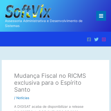
Ir
para
o
conteúdo
Assessoria Administrativa e Desenvolvimento de
Sistemas
Mudança Fiscal no RICMS
exclusiva para o Espírito
Santo
/
Notícias
A DIGISAT acaba de disponibilizar a release