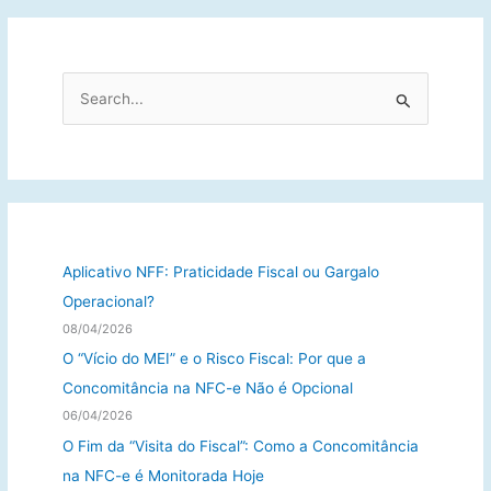
P
e
s
q
u
i
s
Aplicativo NFF: Praticidade Fiscal ou Gargalo
a
Operacional?
r
08/04/2026
p
O “Vício do MEI” e o Risco Fiscal: Por que a
o
Concomitância na NFC-e Não é Opcional
r
06/04/2026
:
O Fim da “Visita do Fiscal”: Como a Concomitância
na NFC-e é Monitorada Hoje