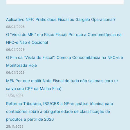
e
s
q
Aplicativo NFF: Praticidade Fiscal ou Gargalo Operacional?
u
08/04/2026
i
O “Vício do MEI” e o Risco Fiscal: Por que a Concomitância na
s
NFC-e Não é Opcional
a
06/04/2026
r
O Fim da “Visita do Fiscal”: Como a Concomitância na NFC-e é
p
Monitorada Hoje
o
06/04/2026
r
MEI: Por que emitir Nota Fiscal de tudo não sai mais caro (e
:
salva seu CPF da Malha Fina)
13/01/2026
Reforma Tributária, IBS/CBS e NF-e: análise técnica para
contadores sobre a obrigatoriedade de classificação de
produtos a partir de 2026
25/11/2025