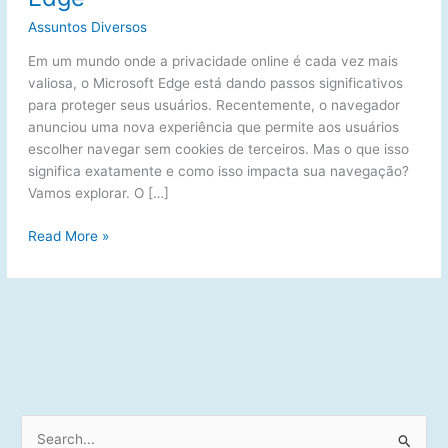
Assuntos Diversos
Em um mundo onde a privacidade online é cada vez mais
valiosa, o Microsoft Edge está dando passos significativos
para proteger seus usuários. Recentemente, o navegador
anunciou uma nova experiência que permite aos usuários
escolher navegar sem cookies de terceiros. Mas o que isso
significa exatamente e como isso impacta sua navegação?
Vamos explorar. O […]
Navegando
Read More »
com
Privacidade:
A
Nova
Experiência
do
Microsoft
Edge
P