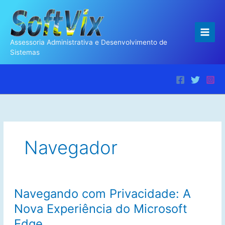
Ir
para
o
conteúdo
Assessoria Administrativa e Desenvolvimento de
Sistemas
Navegador
Navegando com Privacidade: A
Nova Experiência do Microsoft
Edge