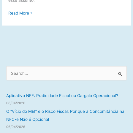
esse assunto.
Atualização
Read More »
de
Aplicativos
Administrativos
P
e
s
q
Aplicativo NFF: Praticidade Fiscal ou Gargalo Operacional?
u
08/04/2026
i
O “Vício do MEI” e o Risco Fiscal: Por que a Concomitância na
s
NFC-e Não é Opcional
a
06/04/2026