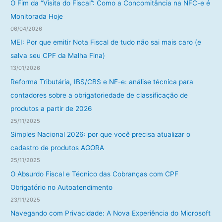
r
O Fim da “Visita do Fiscal”: Como a Concomitância na NFC-e é
p
Monitorada Hoje
o
06/04/2026
r
MEI: Por que emitir Nota Fiscal de tudo não sai mais caro (e
:
salva seu CPF da Malha Fina)
13/01/2026
Reforma Tributária, IBS/CBS e NF-e: análise técnica para
contadores sobre a obrigatoriedade de classificação de
produtos a partir de 2026
25/11/2025
Simples Nacional 2026: por que você precisa atualizar o
cadastro de produtos AGORA
25/11/2025
O Absurdo Fiscal e Técnico das Cobranças com CPF
Obrigatório no Autoatendimento
23/11/2025
Navegando com Privacidade: A Nova Experiência do Microsoft