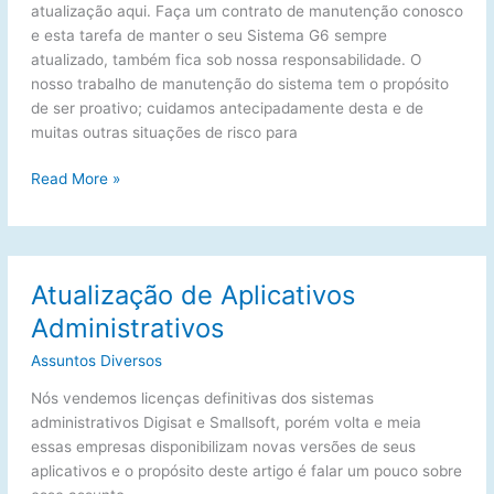
a
atualização aqui. Faça um contrato de manutenção conosco
obrigatoriedade
e esta tarefa de manter o seu Sistema G6 sempre
de
atualizado, também fica sob nossa responsabilidade. O
classificação
nosso trabalho de manutenção do sistema tem o propósito
de
de ser proativo; cuidamos antecipadamente desta e de
produtos
muitas outras situações de risco para
a
partir
Atualização
Read More »
de
Sistema
2026
Administrativo
Digisat
G6
Atualização de Aplicativos
–
Administrativos
02/07
Release:
Assuntos Diversos
1.0.19183.7
Nós vendemos licenças definitivas dos sistemas
administrativos Digisat e Smallsoft, porém volta e meia
essas empresas disponibilizam novas versões de seus
aplicativos e o propósito deste artigo é falar um pouco sobre