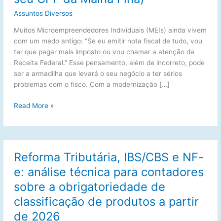
Assuntos Diversos
Muitos Microempreendedores Individuais (MEIs) ainda vivem
com um medo antigo: “Se eu emitir nota fiscal de tudo, vou
ter que pagar mais imposto ou vou chamar a atenção da
Receita Federal.” Esse pensamento, além de incorreto, pode
ser a armadilha que levará o seu negócio a ter sérios
problemas com o fisco. Com a modernização […]
MEI:
Read More »
Por
que
emitir
Nota
Reforma Tributária, IBS/CBS e NF-
Fiscal
e: análise técnica para contadores
de
tudo
sobre a obrigatoriedade de
não
classificação de produtos a partir
sai
de 2026
mais