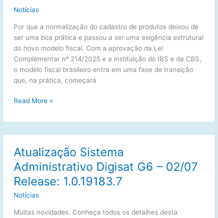
caro
Notícias
(e
salva
Por que a normalização do cadastro de produtos deixou de
seu
ser uma boa prática e passou a ser uma exigência estrutural
CPF
do novo modelo fiscal. Com a aprovação da Lei
da
Complementar nº 214/2025 e a instituição do IBS e da CBS,
Malha
o modelo fiscal brasileiro entra em uma fase de transição
Fina)
que, na prática, começará
Reforma
Read More »
Tributária,
IBS/CBS
e
NF-
Atualização Sistema
e:
Administrativo Digisat G6 – 02/07
análise
técnica
Release: 1.0.19183.7
para
Notícias
contadores
sobre
Muitas novidades. Conheça todos os detalhes desta