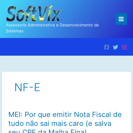
Ir
para
o
conteúdo
Assessoria Administrativa e Desenvolvimento de
Sistemas
NF-E
MEI: Por que emitir Nota Fiscal de
tudo não sai mais caro (e salva
seu CPF da Malha Fina)